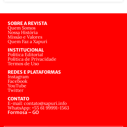
SOBRE A REVISTA
Quem Somos
Nossa História
Missão e Valores
Quem Faz a Xapuri
INSTITUCIONAL
Política Editorial
Política de Privacidade
Termos de Uso
REDES E PLATAFORMAS
Instagram
Facebook
YouTube
Twitter
CONTATO
E-mail: contato@xapuri.info
WhatsApp: +55 61 99991-1563
Formosa – GO