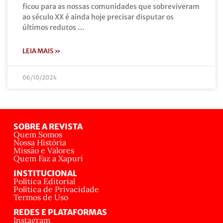
ficou para as nossas comunidades que sobreviveram
ao século XX é ainda hoje precisar disputar os
últimos redutos …
LEIA MAIS »
06/10/2024
SOBRE A REVISTA
Quem Somos
Nossa História
Missão e Valores
Quem Faz a Xapuri
INSTITUCIONAL
Política Editorial
Política de Privacidade
Termos de Uso
REDES E PLATAFORMAS
Instagram