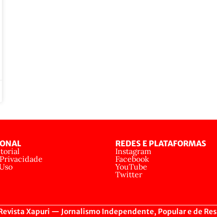
IONAL
REDES E PLATAFORMAS
torial
Instagram
 Privacidade
Facebook
 Uso
YouTube
Twitter
evista Xapuri — Jornalismo Independente, Popular e de Res