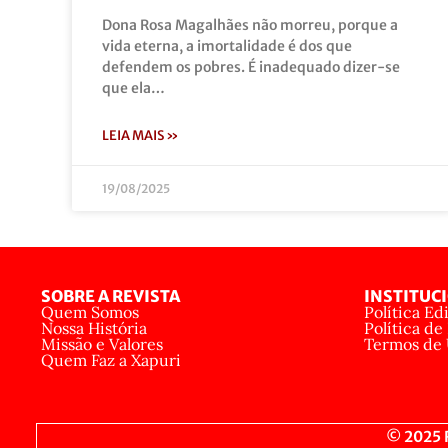
Dona Rosa Magalhães não morreu, porque a
vida eterna, a imortalidade é dos que
defendem os pobres. É inadequado dizer-se
que ela…
LEIA MAIS »
19/08/2025
SOBRE A REVISTA
INSTITUC
Quem Somos
Política Edi
Nossa História
Política de
Missão e Valores
Termos de
Quem Faz a Xapuri
© 2025 R