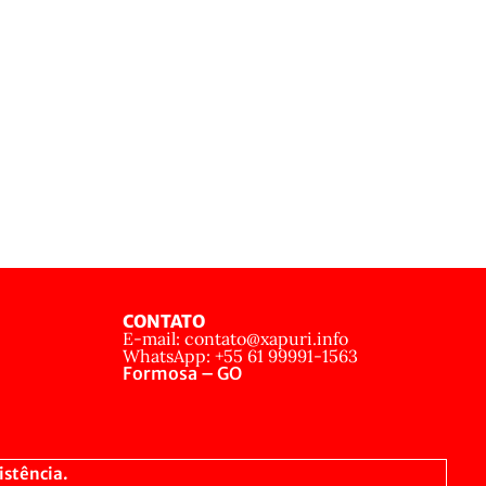
CONTATO
E-mail: contato@xapuri.info
WhatsApp: +55 61 99991-1563
Formosa – GO
istência.