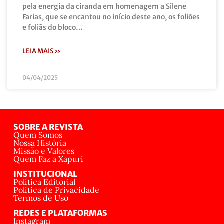
pela energia da ciranda em homenagem a Silene
Farias, que se encantou no início deste ano, os foliões
e foliãs do bloco…
LEIA MAIS »
04/04/2025
SOBRE A REVISTA
Quem Somos
Nossa História
Missão e Valores
Quem Faz a Xapuri
INSTITUCIONAL
Política Editorial
Política de Privacidade
Termos de Uso
REDES E PLATAFORMAS
Instagram