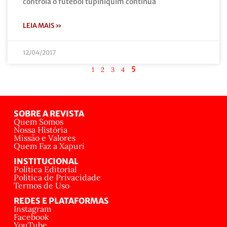
controla o futebol tupiniquim continua
LEIA MAIS »
12/04/2017
5
1
2
3
4
SOBRE A REVISTA
Quem Somos
Nossa História
Missão e Valores
Quem Faz a Xapuri
INSTITUCIONAL
Política Editorial
Política de Privacidade
Termos de Uso
REDES E PLATAFORMAS
Instagram
Facebook
YouTube