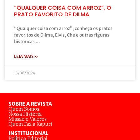
“QUALQUER COISA COM ARROZ”, O
PRATO FAVORITO DE DILMA
“Qualquer coisa com arroz”, conheça os pratos
favoritos de Dilma, Elvis, Che e outras figuras
históricas …
LEIA MAIS »
13/06/2024
SOBRE A REVISTA
Quem Somos
Nossa História
Missão e Valores
Quem Faz a Xapuri
INSTITUCIONAL
Política Editorial