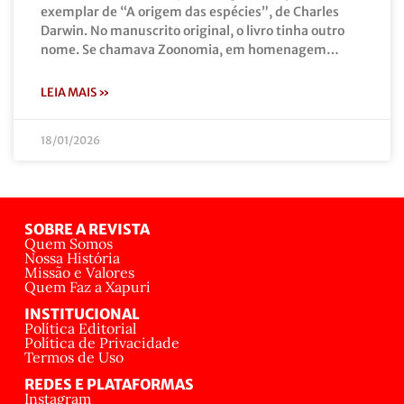
exemplar de “A origem das espécies”, de Charles
Darwin. No manuscrito original, o livro tinha outro
nome. Se chamava Zoonomia, em homenagem…
LEIA MAIS »
18/01/2026
SOBRE A REVISTA
Quem Somos
Nossa História
Missão e Valores
Quem Faz a Xapuri
INSTITUCIONAL
Política Editorial
Política de Privacidade
Termos de Uso
REDES E PLATAFORMAS
Instagram