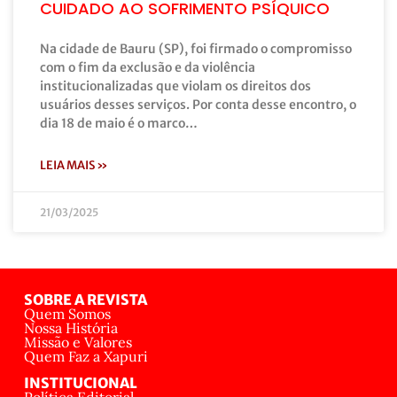
CUIDADO AO SOFRIMENTO PSÍQUICO
Na cidade de Bauru (SP), foi firmado o compromisso
com o fim da exclusão e da violência
institucionalizadas que violam os direitos dos
usuários desses serviços. Por conta desse encontro, o
dia 18 de maio é o marco…
LEIA MAIS »
21/03/2025
SOBRE A REVISTA
Quem Somos
Nossa História
Missão e Valores
Quem Faz a Xapuri
INSTITUCIONAL
Política Editorial