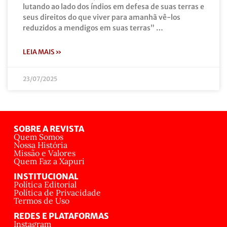
lutando ao lado dos índios em defesa de suas terras e
seus direitos do que viver para amanhã vê-los
reduzidos a mendigos em suas terras” …
LEIA MAIS »
23/07/2025
SOBRE A REVISTA
Quem Somos
Nossa História
Missão e Valores
Quem Faz a Xapuri
INSTITUCIONAL
Política Editorial
Política de Privacidade
Termos de Uso
REDES E PLATAFORMAS
Instagram