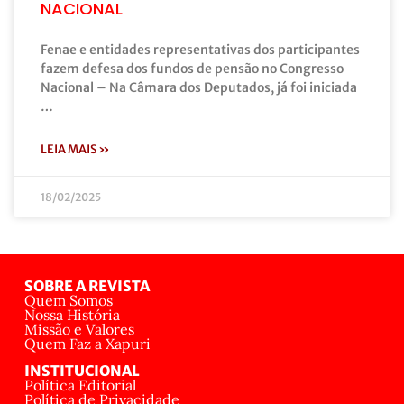
NACIONAL
Fenae e entidades representativas dos participantes
fazem defesa dos fundos de pensão no Congresso
Nacional – Na Câmara dos Deputados, já foi iniciada
…
LEIA MAIS »
18/02/2025
SOBRE A REVISTA
Quem Somos
Nossa História
Missão e Valores
Quem Faz a Xapuri
INSTITUCIONAL
Política Editorial
Política de Privacidade