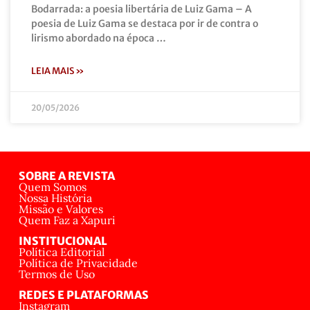
Bodarrada: a poesia libertária de Luiz Gama – A
poesia de Luiz Gama se destaca por ir de contra o
lirismo abordado na época …
LEIA MAIS »
20/05/2026
SOBRE A REVISTA
Quem Somos
Nossa História
Missão e Valores
Quem Faz a Xapuri
INSTITUCIONAL
Política Editorial
Política de Privacidade
Termos de Uso
REDES E PLATAFORMAS
Instagram