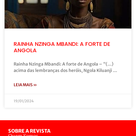
RAINHA NZINGA MBANDI: A FORTE DE
ANGOLA
Rainha Nzinga Mbandi: A forte de Angola – “(…)
acima das lembranças dos heróis, Ngola Kiluanji …
LEIA MAIS »
19/01/2024
SOBRE A REVISTA
Quem Somos