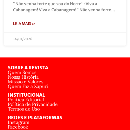
“Não venha forte que sou do Norte”: Viva a
Cabanagem! Viva a Cabanagem! “Não venha forte…
LEIA MAIS »
14/01/2026
SOBRE A REVISTA
Quem Somos
Nossa História
Missão e Valores
Quem Faz a Xapuri
INSTITUCIONAL
Política Editorial
Política de Privacidade
Termos de Uso
REDES E PLATAFORMAS
Instagram
Facebook