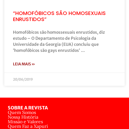
“HOMOFÓBICOS SÃO HOMOSEXUAIS
ENRUSTIDOS”
Homofóbicos são homossexuais enrustidos, diz
estudo – O Departamento de Psicologia da
Universidade da Georgia (EUA) concluiu que
‘homofóbicos são gays enrustidos’ …
LEIA MAIS »
20/06/2019
SOBRE A REVISTA
Quem Somos
Nossa História
Missão e Valores
Quem Faz a Xapuri