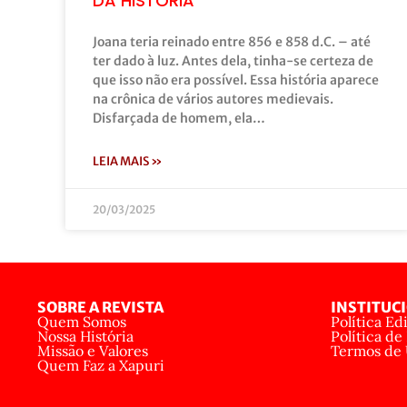
DA HISTÓRIA
Joana teria reinado entre 856 e 858 d.C. – até
ter dado à luz. Antes dela, tinha-se certeza de
que isso não era possível. Essa história aparece
na crônica de vários autores medievais.
Disfarçada de homem, ela…
LEIA MAIS »
20/03/2025
SOBRE A REVISTA
INSTITUC
Quem Somos
Política Edi
Nossa História
Política de
Missão e Valores
Termos de
Quem Faz a Xapuri