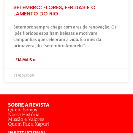
SETEMBRO: FLORES, FERIDAS E O
LAMENTO DO RIO
Setembro sempre chega com ares de renovação. Os
ipês floridos espalham belezas e motivam
campanhas que celebram a vida. É o mês da
primavera, do “setembro Amarelo”…
LEIA MAIS »
23/09/2025
SOBRE A REVISTA
Quem Somos
Nossa História
Missão e Valores
Quem Faz a Xapuri
INSTITUCIONAL