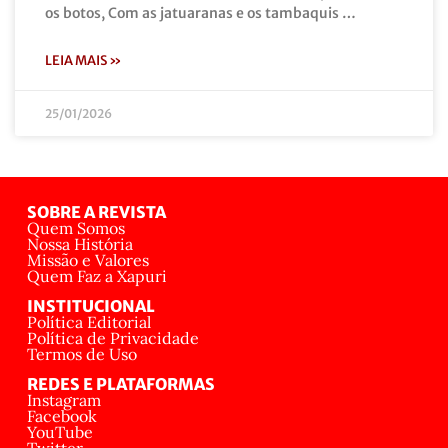
os botos, Com as jatuaranas e os tambaquis …
LEIA MAIS »
25/01/2026
SOBRE A REVISTA
Quem Somos
Nossa História
Missão e Valores
Quem Faz a Xapuri
INSTITUCIONAL
Política Editorial
Política de Privacidade
Termos de Uso
REDES E PLATAFORMAS
Instagram
Facebook
YouTube
Twitter