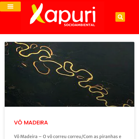
VÔ MADEIRA
Vô Madeira – O vô correu correu/Com as piranhas e