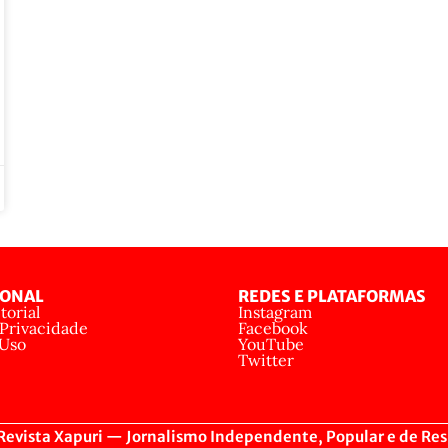
IONAL
REDES E PLATAFORMAS
torial
Instagram
 Privacidade
Facebook
 Uso
YouTube
Twitter
evista Xapuri — Jornalismo Independente, Popular e de Res