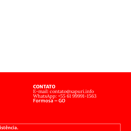
CONTATO
E-mail: contato@xapuri.info
WhatsApp: +55 61 99991-1563
Formosa – GO
istência.