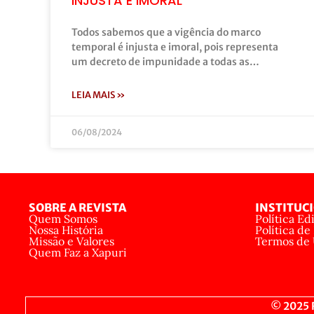
INJUSTA E IMORAL
Todos sabemos que a vigência do marco
temporal é injusta e imoral, pois representa
um decreto de impunidade a todas as…
LEIA MAIS »
06/08/2024
SOBRE A REVISTA
INSTITUC
Quem Somos
Política Edi
Nossa História
Política de
Missão e Valores
Termos de
Quem Faz a Xapuri
© 2025 R