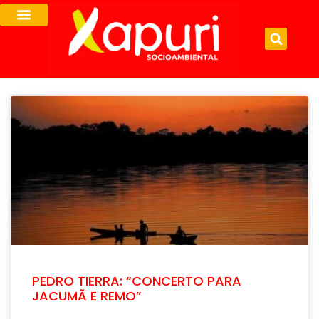
PEDRO TIERRA: “CONCERTO PARA
JACUMÃ E REMO”