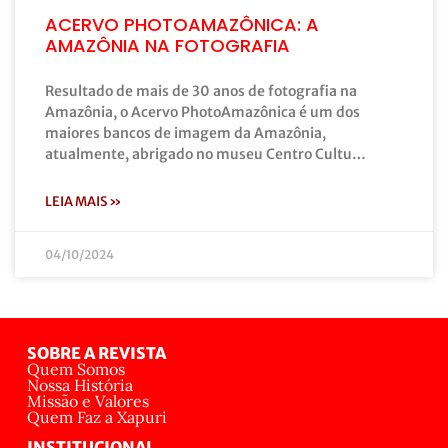
ACERVO PHOTOAMAZÔNICA: A
AMAZÔNIA NA FOTOGRAFIA
Resultado de mais de 30 anos de fotografia na
Amazônia, o Acervo PhotoAmazônica é um dos
maiores bancos de imagem da Amazônia,
atualmente, abrigado no museu Centro Cultu…
LEIA MAIS »
04/10/2024
SOBRE A REVISTA
Quem Somos
Nossa História
Missão e Valores
Quem Faz a Xapuri
INSTITUCIONAL