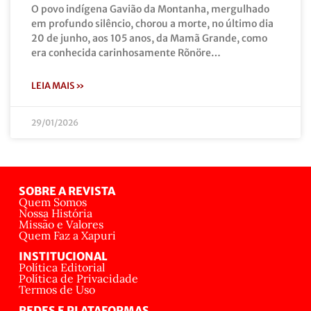
O povo indígena Gavião da Montanha, mergulhado
em profundo silêncio, chorou a morte, no último dia
20 de junho, aos 105 anos, da Mamã Grande, como
era conhecida carinhosamente Rõnöre…
LEIA MAIS »
29/01/2026
SOBRE A REVISTA
Quem Somos
Nossa História
Missão e Valores
Quem Faz a Xapuri
INSTITUCIONAL
Política Editorial
Política de Privacidade
Termos de Uso
REDES E PLATAFORMAS