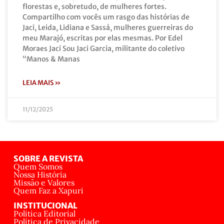
florestas e, sobretudo, de mulheres fortes.
Compartilho com vocês um rasgo das histórias de
Jaci, Leida, Lidiana e Sassá, mulheres guerreiras do
meu Marajó, escritas por elas mesmas. Por Edel
Moraes Jaci Sou Jaci Garcia, militante do coletivo
“Manos & Manas
LEIA MAIS »
11/12/2025
SOBRE A REVISTA
Quem Somos
Nossa História
Missão e Valores
Quem Faz a Xapuri
INSTITUCIONAL
Política Editorial
Política de Privacidade