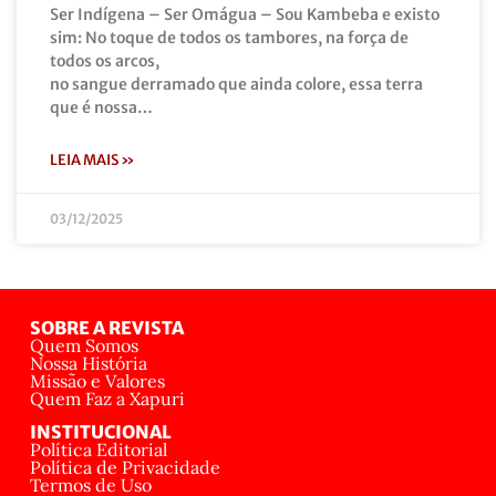
Ser Indígena – Ser Omágua – Sou Kambeba e existo
sim: No toque de todos os tambores, na força de
todos os arcos,
no sangue derramado que ainda colore, essa terra
que é nossa…
LEIA MAIS »
03/12/2025
SOBRE A REVISTA
Quem Somos
Nossa História
Missão e Valores
Quem Faz a Xapuri
INSTITUCIONAL
Política Editorial
Política de Privacidade
Termos de Uso