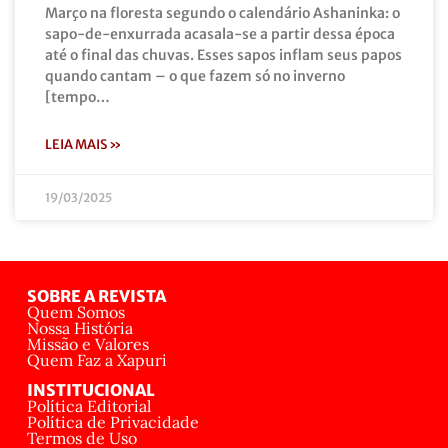
Março na floresta segundo o calendário Ashaninka: o
sapo-de-enxurrada acasala-se a partir dessa época
até o final das chuvas. Esses sapos inflam seus papos
quando cantam – o que fazem só no inverno
[tempo…
LEIA MAIS »
19/03/2025
SOBRE A REVISTA
Quem Somos
Nossa História
Missão e Valores
Quem Faz a Xapuri
INSTITUCIONAL
Política Editorial
Política de Privacidade
Termos de Uso