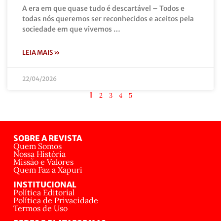
A era em que quase tudo é descartável – Todos e
todas nós queremos ser reconhecidos e aceitos pela
sociedade em que vivemos …
LEIA MAIS »
22/04/2026
1
2
3
4
5
SOBRE A REVISTA
Quem Somos
Nossa História
Missão e Valores
Quem Faz a Xapuri
INSTITUCIONAL
Política Editorial
Política de Privacidade
Termos de Uso