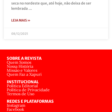
seca no nordeste que, até hoje, não deixa de ser
lembrada …
LEIA MAIS »
08/12/2025
SOBRE A REVISTA
Quem Somos
Nossa História
Missão e Valores
Quem Faz a Xapuri
INSTITUCIONAL
Política Editorial
Política de Privacidade
Termos de Uso
REDES E PLATAFORMAS
Instagram
Facebook