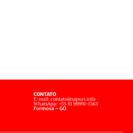
CONTATO
E-mail: contato@xapuri.info
WhatsApp: +55 61 99991-1563
Formosa – GO