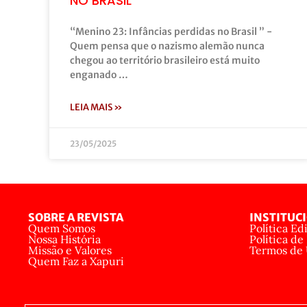
NO BRASIL”
“Menino 23: Infâncias perdidas no Brasil ” -
Quem pensa que o nazismo alemão nunca
chegou ao território brasileiro está muito
enganado …
LEIA MAIS »
23/05/2025
SOBRE A REVISTA
INSTITUC
Quem Somos
Política Edi
Nossa História
Política de
Missão e Valores
Termos de
Quem Faz a Xapuri