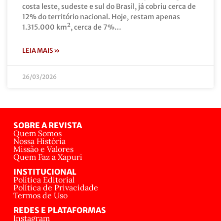
costa leste, sudeste e sul do Brasil, já cobriu cerca de
12% do território nacional. Hoje, restam apenas
1.315.000 km², cerca de 7%…
LEIA MAIS »
26/03/2026
SOBRE A REVISTA
Quem Somos
Nossa História
Missão e Valores
Quem Faz a Xapuri
INSTITUCIONAL
Política Editorial
Política de Privacidade
Termos de Uso
REDES E PLATAFORMAS
Instagram