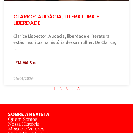
CLARICE: AUDÁCIA, LITERATURA E
LIBERDADE
Clarice Lispector: Audácia, liberdade e literatura
estão inscritas na história dessa mulher. De Clarice,
…
LEIA MAIS »
26/01/2026
1
2
3
4
5
SOBRE A REVISTA
Quem Somos
Nossa História
Missão e Valores