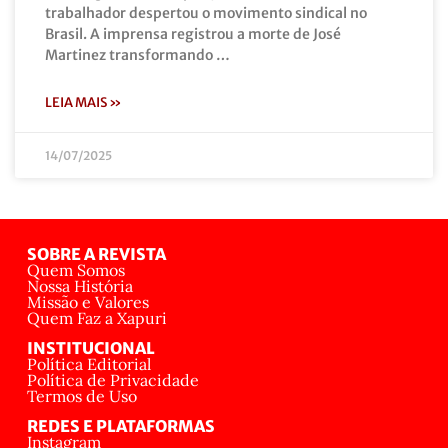
trabalhador despertou o movimento sindical no
Brasil. A imprensa registrou a morte de José
Martinez transformando …
LEIA MAIS »
14/07/2025
SOBRE A REVISTA
Quem Somos
Nossa História
Missão e Valores
Quem Faz a Xapuri
INSTITUCIONAL
Política Editorial
Política de Privacidade
Termos de Uso
REDES E PLATAFORMAS
Instagram