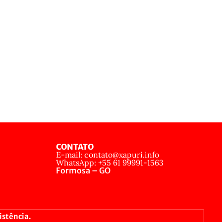
CONTATO
E-mail: contato@xapuri.info
WhatsApp: +55 61 99991-1563
Formosa – GO
istência.