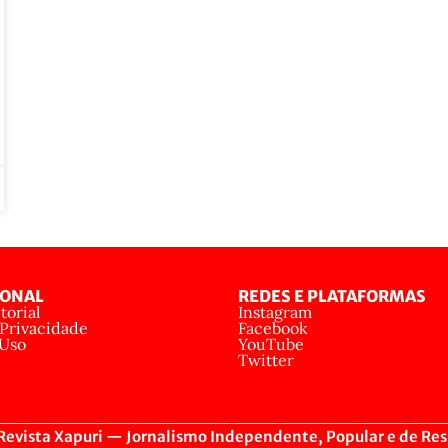
IONAL
REDES E PLATAFORMAS
torial
Instagram
 Privacidade
Facebook
 Uso
YouTube
Twitter
evista Xapuri — Jornalismo Independente, Popular e de Res