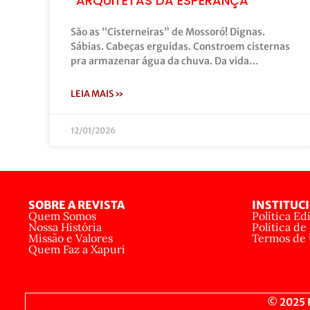
“ARQUITETAS DA ESPERANÇA”
São as “Cisterneiras” de Mossoró! Dignas.
Sábias. Cabeças erguidas. Constroem cisternas
pra armazenar água da chuva. Da vida…
LEIA MAIS »
12/01/2026
SOBRE A REVISTA
INSTITUC
Quem Somos
Política Edi
Nossa História
Política de
Missão e Valores
Termos de
Quem Faz a Xapuri
© 2025 R