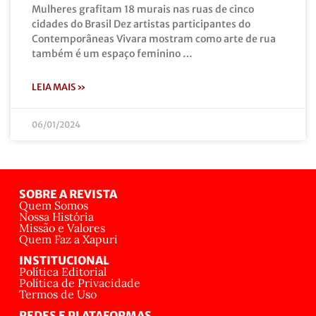
Mulheres grafitam 18 murais nas ruas de cinco
cidades do Brasil Dez artistas participantes do
Contemporâneas Vivara mostram como arte de rua
também é um espaço feminino …
LEIA MAIS »
06/01/2024
SOBRE A REVISTA
Quem Somos
Nossa História
Missão e Valores
Quem Faz a Xapuri
INSTITUCIONAL
Política Editorial
Política de Privacidade
Termos de Uso
REDES E PLATAFORMAS