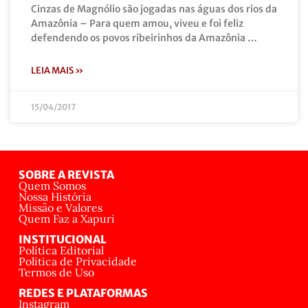
Cinzas de Magnólio são jogadas nas águas dos rios da
Amazônia – Para quem amou, viveu e foi feliz
defendendo os povos ribeirinhos da Amazônia …
LEIA MAIS »
15/04/2017
SOBRE A REVISTA
Quem Somos
Nossa História
Missão e Valores
Quem Faz a Xapuri
INSTITUCIONAL
Política Editorial
Política de Privacidade
Termos de Uso
REDES E PLATAFORMAS
Instagram