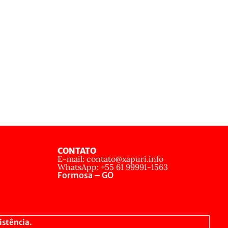
CONTATO
E-mail: contato@xapuri.info
WhatsApp: +55 61 99991-1563
Formosa – GO
istência.