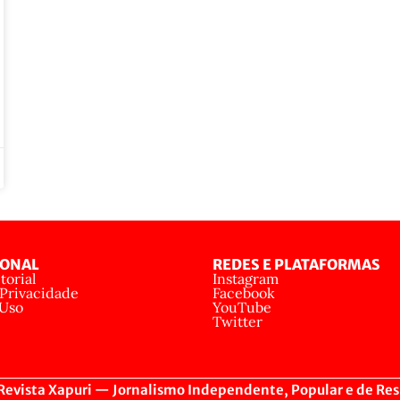
IONAL
REDES E PLATAFORMAS
torial
Instagram
 Privacidade
Facebook
 Uso
YouTube
Twitter
evista Xapuri — Jornalismo Independente, Popular e de Res