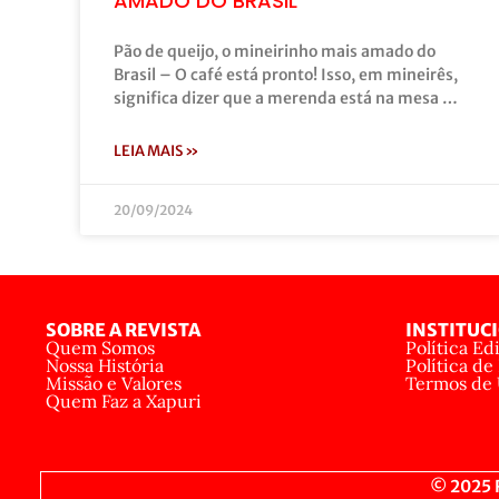
AMADO DO BRASIL
Pão de queijo, o mineirinho mais amado do
Brasil – O café está pronto! Isso, em mineirês,
significa dizer que a merenda está na mesa …
LEIA MAIS »
20/09/2024
SOBRE A REVISTA
INSTITUC
Quem Somos
Política Edi
Nossa História
Política de
Missão e Valores
Termos de
Quem Faz a Xapuri
© 2025 R