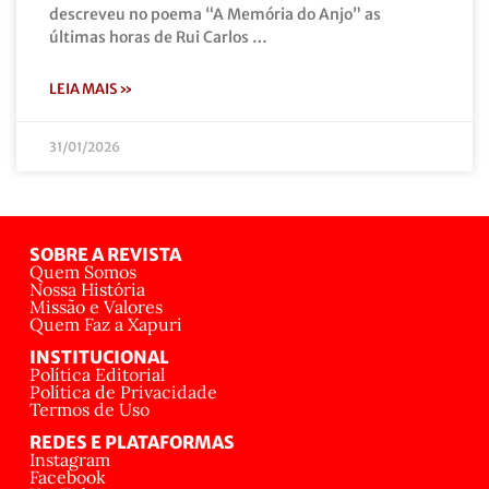
descreveu no poema “A Memória do Anjo” as
últimas horas de Rui Carlos …
LEIA MAIS »
31/01/2026
SOBRE A REVISTA
Quem Somos
Nossa História
Missão e Valores
Quem Faz a Xapuri
INSTITUCIONAL
Política Editorial
Política de Privacidade
Termos de Uso
REDES E PLATAFORMAS
Instagram
Facebook