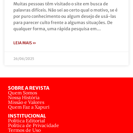
Muitas pessoas têm visitado o site em busca de
palavras difíceis. Não sei ao certo qual o motivo, se é
por puro conhecimento ou algum desejo de usá-las
para parecer culto frente a algumas situações. De
qualquer forma, uma rápida pesquisa em…
LEIA MAIS »
26/06/2025
SOBRE A REVISTA
Quem Somos
Nossa História
Missão e Valores
Quem Faz a Xapuri
INSTITUCIONAL
Política Editorial
Política de Privacidade
Termos de Uso