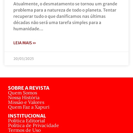
Atualmente, o desmatamento se tornou um grande
problema para a natureza de todo o planeta. Tentar
recuperar tudo o que danificamos nas últimas
décadas não será uma tarefa simples para a
humanidade…
LEIA MAIS »
20/03/2025
SOBRE A REVISTA
Quem Somos
Nossa História
Missão e Valores
Quem Faz a Xapuri
INSTITUCIONAL
Política Editorial
Política de Privacidade
Termos de Uso