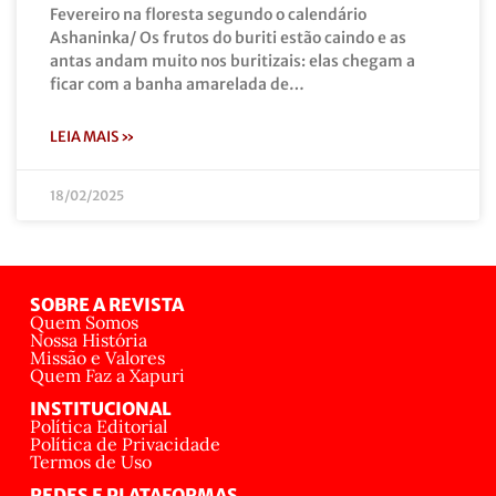
Fevereiro na floresta segundo o calendário
Ashaninka/ Os frutos do buriti estão caindo e as
antas andam muito nos buritizais: elas chegam a
ficar com a banha amarelada de…
LEIA MAIS »
18/02/2025
SOBRE A REVISTA
Quem Somos
Nossa História
Missão e Valores
Quem Faz a Xapuri
INSTITUCIONAL
Política Editorial
Política de Privacidade
Termos de Uso
REDES E PLATAFORMAS