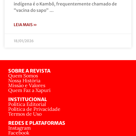
indígena é o Kambô, frequentemente chamado de
“vacina do sapo” …
LEIA MAIS »
18/01/2026
SOBRE A REVISTA
Quem Somos
Nossa História
Missão e Valores
Quem Faz a Xapuri
INSTITUCIONAL
Política Editorial
Política de Privacidade
Termos de Uso
REDES E PLATAFORMAS
Instagram
Facebook