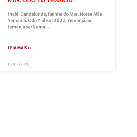
MAR: ODÒ YIÁ YEMANJÁ!
Inaiê, Dandalunda, Rainha do Mar. Nossa Mãe
Yemanjá. Odò Yiá! Em 2022, Yemanjá ou
Iemanjá será uma …
LEIA MAIS »
02/02/2026