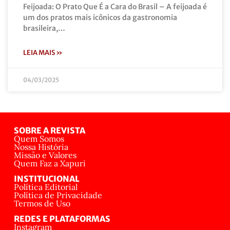
Feijoada: O Prato Que É a Cara do Brasil – A feijoada é
um dos pratos mais icônicos da gastronomia
brasileira,…
LEIA MAIS »
04/03/2025
SOBRE A REVISTA
Quem Somos
Nossa História
Missão e Valores
Quem Faz a Xapuri
INSTITUCIONAL
Política Editorial
Política de Privacidade
Termos de Uso
REDES E PLATAFORMAS
Instagram