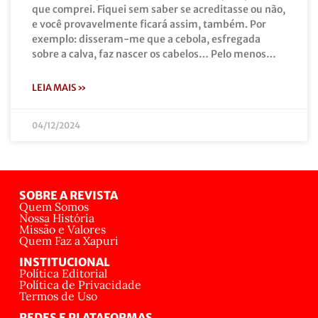
que comprei. Fiquei sem saber se acreditasse ou não,
e você provavelmente ficará assim, também. Por
exemplo: disseram-me que a cebola, esfregada
sobre a calva, faz nascer os cabelos… Pelo menos…
LEIA MAIS »
04/12/2024
SOBRE A REVISTA
Quem Somos
Nossa História
Missão e Valores
Quem Faz a Xapuri
INSTITUCIONAL
Política Editorial
Política de Privacidade
Termos de Uso
REDES E PLATAFORMAS