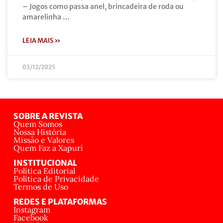
– Jogos como passa anel, brincadeira de roda ou
amarelinha …
LEIA MAIS »
03/12/2025
SOBRE A REVISTA
Quem Somos
Nossa História
Missão e Valores
Quem Faz a Xapuri
INSTITUCIONAL
Política Editorial
Política de Privacidade
Termos de Uso
REDES E PLATAFORMAS
Instagram
Facebook