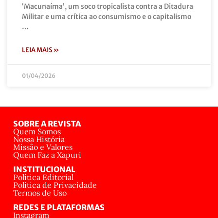
‘Macunaíma’, um soco tropicalista contra a Ditadura
Militar e uma crítica ao consumismo e o capitalismo
…
LEIA MAIS »
01/04/2026
SOBRE A REVISTA
Quem Somos
Nossa História
Missão e Valores
Quem Faz a Xapuri
INSTITUCIONAL
Política Editorial
Política de Privacidade
Termos de Uso
REDES E PLATAFORMAS
Instagram