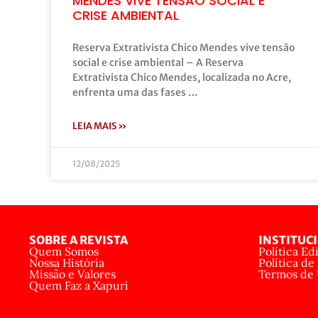
MENDES VIVE TENSÃO SOCIAL E
CRISE AMBIENTAL
Reserva Extrativista Chico Mendes vive tensão
social e crise ambiental – A Reserva
Extrativista Chico Mendes, localizada no Acre,
enfrenta uma das fases …
LEIA MAIS »
12/08/2025
SOBRE A REVISTA
INSTITUC
Quem Somos
Política Edi
Nossa História
Política de
Missão e Valores
Termos de
Quem Faz a Xapuri