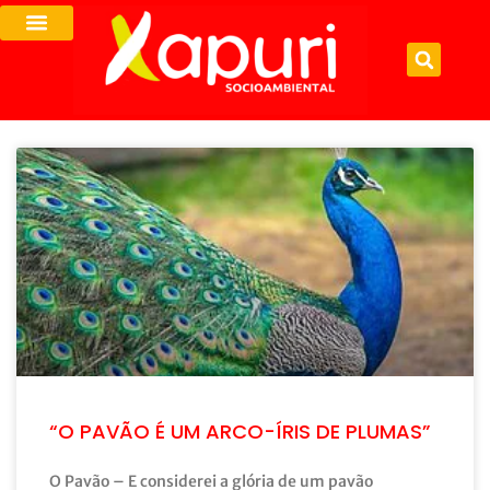
“O PAVÃO É UM ARCO-ÍRIS DE PLUMAS”
O Pavão – E considerei a glória de um pavão