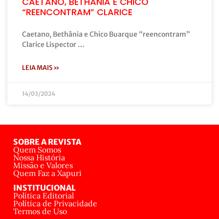
CAETANO, BETHÂNIA E CHICO
“REENCONTRAM” CLARICE
Caetano, Bethânia e Chico Buarque “reencontram”
Clarice Lispector …
LEIA MAIS »
14/03/2024
SOBRE A REVISTA
Quem Somos
Nossa História
Missão e Valores
Quem Faz a Xapuri
INSTITUCIONAL
Política Editorial
Política de Privacidade
Termos de Uso