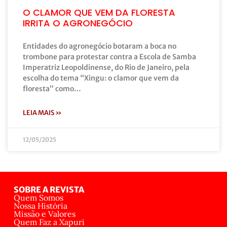
O CLAMOR QUE VEM DA FLORESTA
IRRITA O AGRONEGÓCIO
Entidades do agronegócio botaram a boca no
trombone para protestar contra a Escola de Samba
Imperatriz Leopoldinense, do Rio de Janeiro, pela
escolha do tema “Xingu: o clamor que vem da
floresta” como…
LEIA MAIS »
12/05/2025
SOBRE A REVISTA
Quem Somos
Nossa História
Missão e Valores
Quem Faz a Xapuri