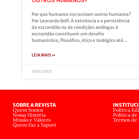
OUTROS HUMANOS?
Por que humanos escravizam outros humanos?
Por Leonardo Boff. A existência e a persistência
da escravidão ou de condições análogas à
escravidão constituem um desafio
humanístico, filosófico, ético e teológico até…
LEIA MAIS »
19/07/2021
SOBRE A REVISTA
INSTITUC
Quem Somos
Política Edi
Nossa História
Política de
Missão e Valores
Termos de
Quem Faz a Xapuri