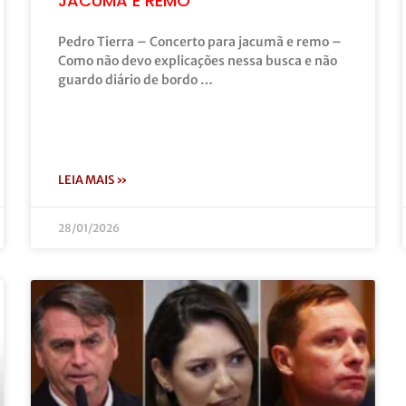
JACUMÃ E REMO”
Pedro Tierra – Concerto para jacumã e remo –
Como não devo explicações nessa busca e não
guardo diário de bordo …
LEIA MAIS »
28/01/2026