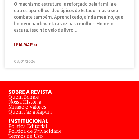
O machismo estrutural é reforçado pela família e
outros aparelhos ideológicos de Estado, mas o seu
combate também. Aprendi cedo, ainda menino, que
homem não levanta a voz para mulher. Homem
escuta. Isso não veio de livro…
LEIA MAIS »
08/01/2026
SOBRE A REVISTA
Quem Somos
Nossa História
Missão e Valores
Quem Faz a Xapuri
INSTITUCIONAL
Política Editorial
Política de Privacidade
Termos de Uso