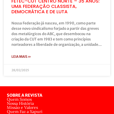
FETEC-CUT CENTRO NORTE – 35 ANOS:
UMA FEDERAÇÃO CLASSISTA,
DEMOCRÁTICA E DE LUTA
Nossa Federação já nasceu, em 1990, como parte
desse novo sindicalismo forjado a partir das greves
dos metalúrgicos do ABC, que desembocou na
criação da CUT em 1983 e tem como princípios
norteadores a liberdade de organização, a unidade…
LEIA MAIS »
28/02/2025
SOBRE A REVISTA
Quem Somos
Nossa História
Missão e Valores
Quem Faz a Xapuri